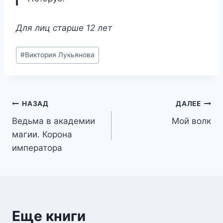
Для лиц старше 12 лет
Метки
#
Виктория Лукьянова
записи:
Навигация
НАЗАД
ДАЛЕЕ
Ведьма в академии
Мой волк
по
магии. Корона
записям
императора
Еще книги