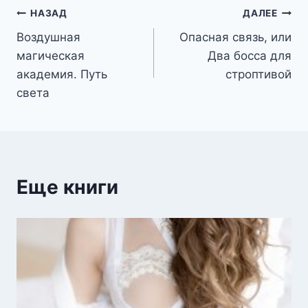
Навигация
НАЗАД
ДАЛЕЕ
Воздушная
Опасная связь, или
по
магическая
Два босса для
записям
академия. Путь
строптивой
света
Еще книги