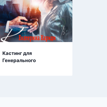
Кастинг для
Опасны
Генерального
Контра