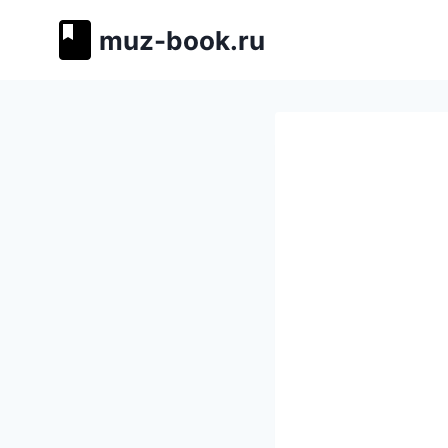
Перейти
muz-book.ru
к
содержимому