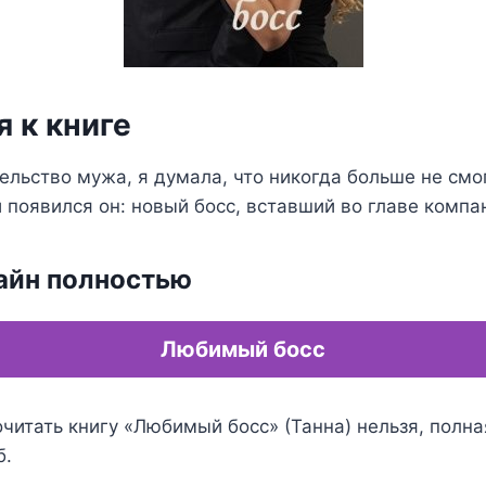
 к книге
льство мужа, я думала, что никогда больше не смо
 появился он: новый босс, вставший во главе компа
айн полностью
Любимый босс
читать книгу «Любимый босс» (Танна) нельзя, полна
б.