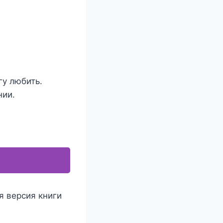
гу любить.
нии.
я версия книги