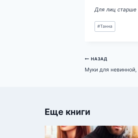
Для лиц старше 
Метки
#
Танна
записи:
Навигация
НАЗАД
Муки для невинной,
по
записям
Еще книги