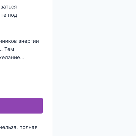
азаться
ете под
чников энергии
а… Тем
 желание…
нельзя, полная