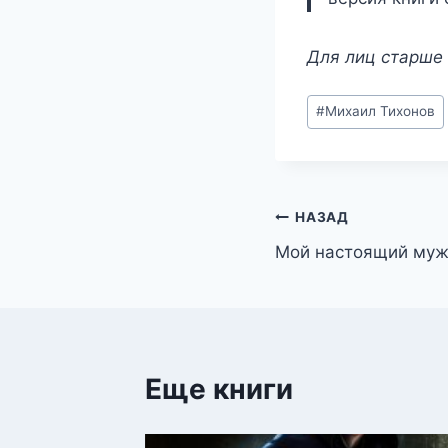
Для лиц старше 
Метки
#
Михаил Тихонов
записи:
Навигация
НАЗАД
Мой настоящий му
по
записям
Еще книги