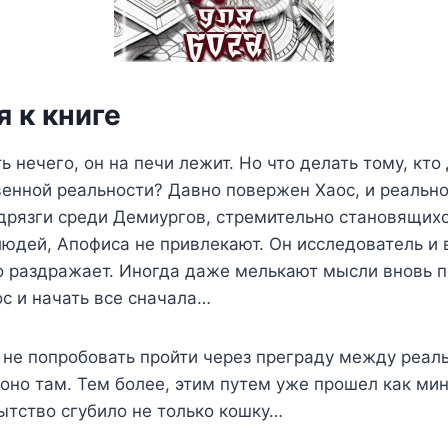
 к книге
ь нечего, он на печи лежит. Но что делать тому, кто
венной реальности? Давно повержен Хаос, и реальн
 дрязги среди Демиургов, стремительно становящих
юдей, Апофиса не привлекают. Он исследователь и 
о раздражает. Иногда даже мелькают мысли вновь п
с и начать все сначала…
 не попробовать пройти через преграду между реал
 оно там. Тем более, этим путем уже прошел как ми
ытство сгубило не только кошку…