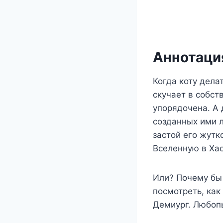
Аннотация
Когда коту делат
скучает в собст
упорядочена. А
созданных ими л
застой его жутк
Вселенную в Хао
Или? Почему бы
посмотреть, как
Демиург. Любоп