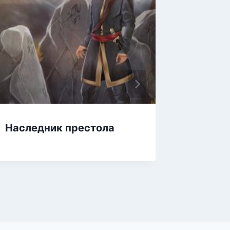
Наследник престола
Лесови