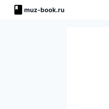
Перейти
muz-book.ru
к
содержимому