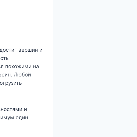
 достиг вершин и
ость
ся похожими на
воин. Любой
огрузить
ьностями и
нимум один