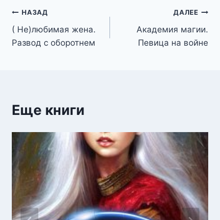
Навигация
НАЗАД
ДАЛЕЕ
( Не)любимая жена.
Академия магии.
по
Развод с оборотнем
Певица на войне
записям
Еще книги