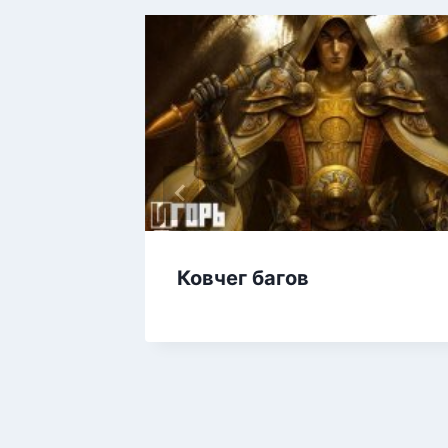
дение
Ковчег багов