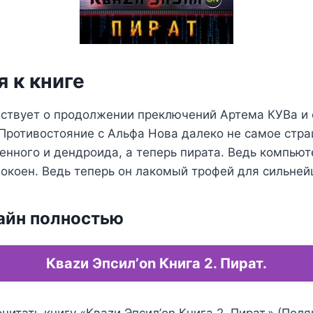
 к книге
ествует о продолжении преключений Артема КУВа и 
Противостояние с Альфа Нова далеко не самое стра
нного и дендроида, а теперь пирата. Ведь компью
покоен. Ведь теперь он лакомый трофей для сильней
айн полностью
Кваzи Эпсил’on Книга 2. Пират.