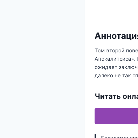
Аннотация
Том второй пов
Апокалипсиса». 
ожидает заключе
далеко не так с
Читать онл