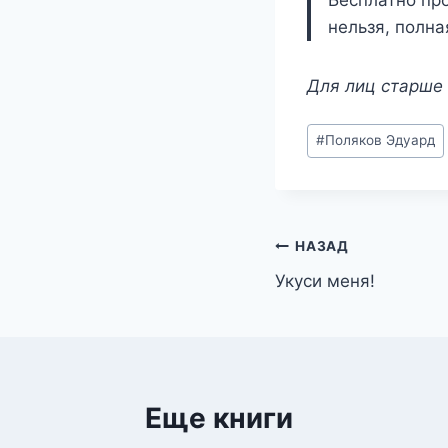
Бесплатно про
нельзя, полна
Для лиц старше 
Метки
#
Поляков Эдуард
записи:
Навигация
НАЗАД
Укуси меня!
по
записям
Еще книги