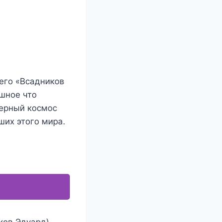
его «Всадников
шное что
терный космос
ших этого мира.