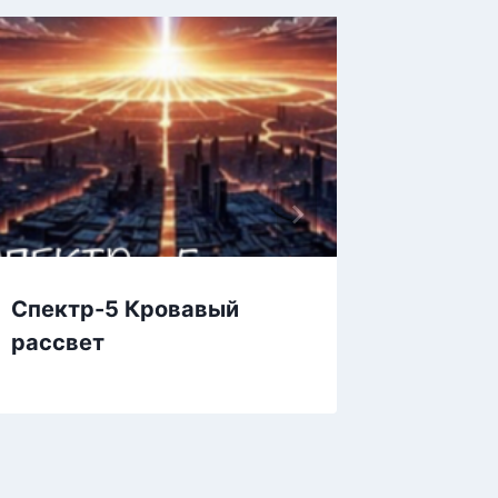
Спектр-5 Кровавый
( Э)са
рассвет