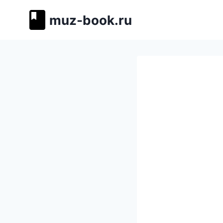
Перейти
muz-book.ru
к
содержимому