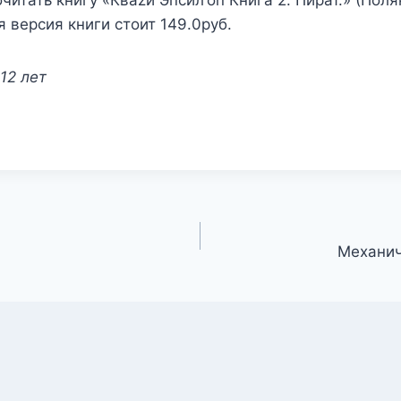
читать книгу «Кваzи Эпсил’on Книга 2. Пират.» (Пол
я версия книги стоит 149.0руб.
12 лет
Механич