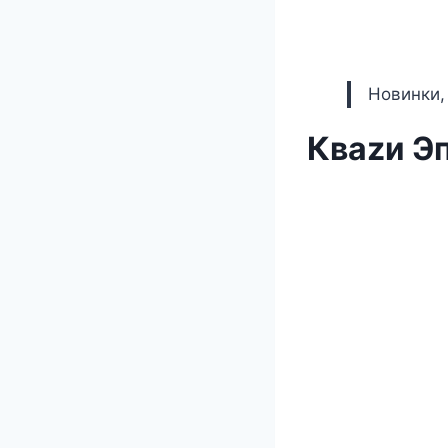
Новинки,
Кваzи Эп