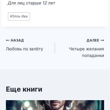
Для лиц старше 12 лет
Метки
#
Элль Ива
записи:
Навигация
НАЗАД
ДАЛЕЕ
Любовь по залёту
Четыре желания
по
попаданки
записям
Еще книги