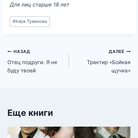
Для лиц старше 18 лет
Метки
#
Кира Туманова
записи:
Навигация
НАЗАД
ДАЛЕЕ
Отец подруги. Я не
Трактир «Бойкая
по
буду твоей
щучка»
записям
Еще книги