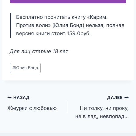
Бесплатно прочитать книгу «Карим.
Против воли» (Юлия Бонд) нельзя, полная
версия книги стоит 159.0руб.
Для лиц старше 18 лет
Метки
#
Юлия Бонд
записи:
Навигация
НАЗАД
ДАЛЕЕ
Жмурки с любовью
Ни толку, ни проку,
по
не в лад, невпопад…
записям