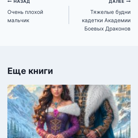
Навигация
НАЗАД
ДАЛЕЕ
Очень плохой
Тяжелые будни
по
мальчик
кадетки Академии
записям
Боевых Драконов
Еще книги