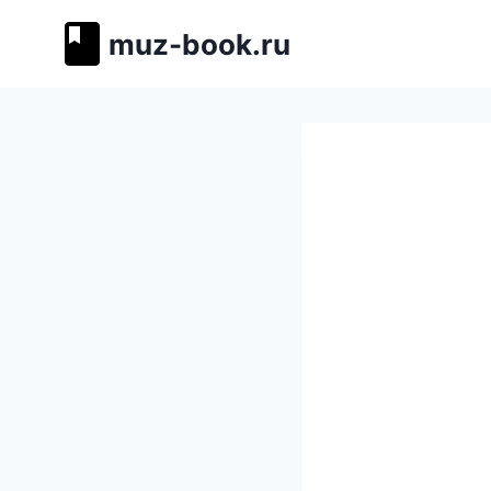
Перейти
muz-book.ru
к
содержимому