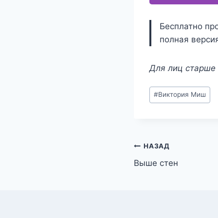
Бесплатно про
полная версия
Для лиц старше 
Метки
#
Виктория Миш
записи:
Навигация
НАЗАД
Выше стен
по
записям