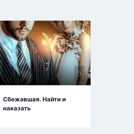
Сбежавшая. Найти и
Ты ник
наказать
расск