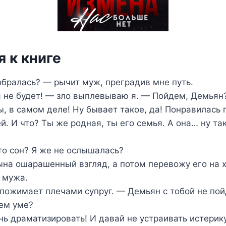
 к книге
обралась? — рычит муж, преградив мне путь.
я не будет! — зло выплевываю я. — Пойдем, Демьян
ы, в самом деле! Ну бывает такое, да! Понравилась 
й. И что? Ты же родная, ты его семья. А она… ну так
то сон? Я же не ослышалась?
на ошарашенный взгляд, а потом перевожу его на 
 мужа.
пожимает плечами супруг. — Демьян с тобой не пой
оем уме?
ь драматизировать! И давай не устраивать истерику