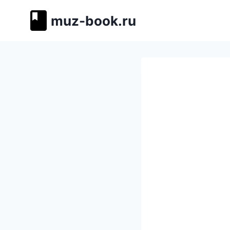
Перейти
muz-book.ru
к
содержимому