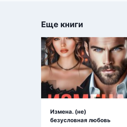
записям
Еще книги
кий
Измена. (не)
безусловная любовь