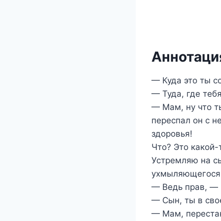
Аннотация
— Куда это ты с
— Туда, где теб
— Мам, ну что т
переспал он с не
здоровья!
Что? Это какой-
Устремляю на сы
ухмыляющегося
— Ведь прав, — 
— Сын, ты в св
— Мам, перестан