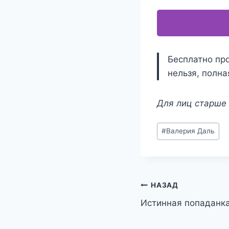
Бесплатно про
нельзя, полна
Для лиц старше 
Метки
#
Валерия Даль
записи:
Навигация
НАЗАД
Истинная попаданка
по