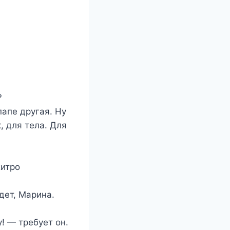
?
папе другая. Ну
, для тела. Для
хитро
дет, Марина.
! — требует он.