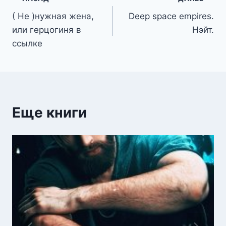
Навигация
( Не )нужная жена,
Deep space empires.
по
или герцогиня в
Нэйт.
записям
ссылке
Еще книги