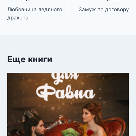
Навигация
Любовница ледяного
Замуж по договору
по
дракона
записям
Еще книги