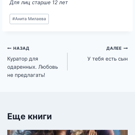
Для лиц старше 12 лет
Метки
#
Анита Милаева
записи:
Навигация
НАЗАД
ДАЛЕЕ
Куратор для
У тебя есть сын
по
одаренных. Любовь
записям
не предлагать!
Еще книги