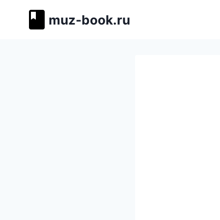
Перейти
muz-book.ru
к
содержимому