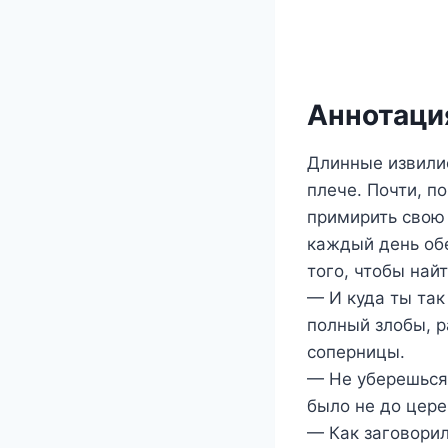
Аннотация
Длинные извилис
плече. Почти, п
примирить свою
каждый день обе
того, чтобы най
— И куда ты так
полный злобы, 
соперницы.
— Не уберешься 
было не до цере
— Как заговори