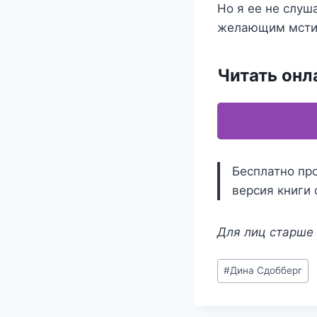
Но я ее не слуш
желающим мсти
Читать онл
Бесплатно про
версия книги 
Для лиц старше 
Метки
#
Дина Сдобберг
записи: