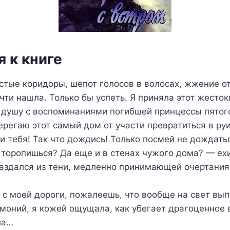
 к книге
тые коридоры, шепот голосов в волосах, жжение от
очти нашла. Только бы успеть. Я приняла этот жесток
 душу с воспоминаниями погибшей принцессы пятого
регаю этот самый дом от участи превратиться в руи
ти тебя! Так что дождись! Только посмей не дождать
 торопишься? Да еще и в стенах чужого дома? — ех
раздался из тени, медленно принимающей очертания
с моей дороги, пожалеешь, что вообще на свет вып
моний, я кожей ощущала, как убегает драгоценное 
ла…