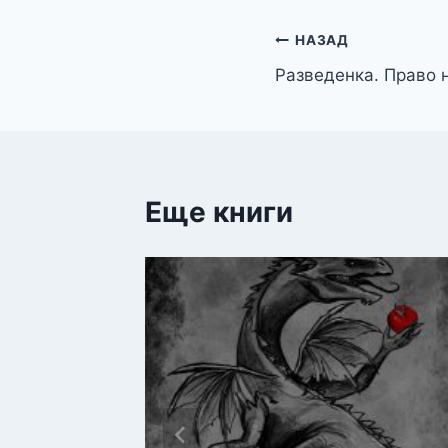
Навигация
НАЗАД
Разведенка. Право 
по
записям
Еще книги