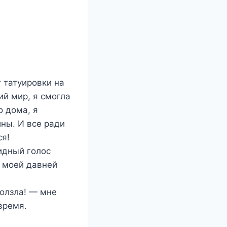
 татуировки на
ий мир, я смогла
 дома, я
ны. И все ради
ся!
идный голос
 моей давней
олзла! — мне
время.