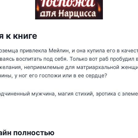
 к книге
оземца привлекла Мейлин, и она купила его в качес
ваясь воспитать под себя. Только вот раб пробудил 
 желания, неприемлемые для матриархальной женщин
ины, у ног его госпожи или в ее сердце?
подчиненный мужчина, магия стихий, эротика с эле
айн полностью