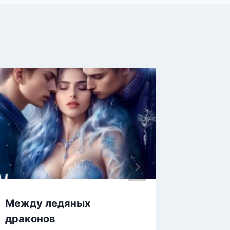
Между ледяных
Их люб
драконов