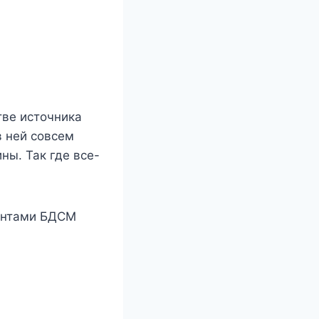
тве источника
в ней совсем
ы. Так где все-
ментами БДСМ