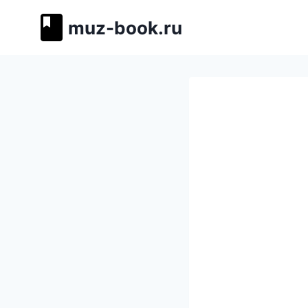
Перейти
muz-book.ru
к
содержимому