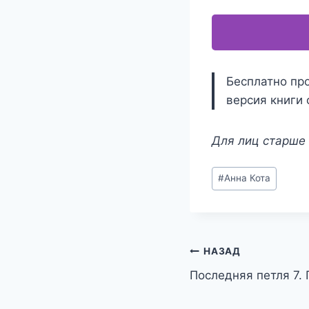
Бесплатно про
версия книги 
Для лиц старше 
Метки
#
Анна Кота
записи:
Навигация
НАЗАД
Последняя петля 7.
по