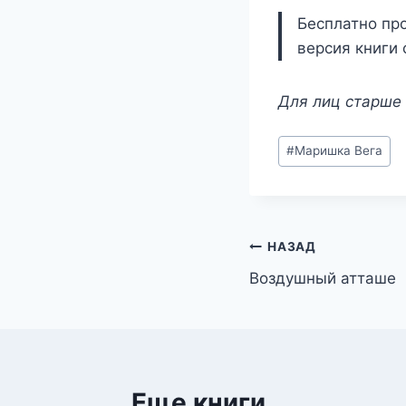
Бесплатно про
версия книги 
Для лиц старше 
Метки
#
Маришка Вега
записи:
Навигация
НАЗАД
Воздушный атташе
по
записям
Еще книги