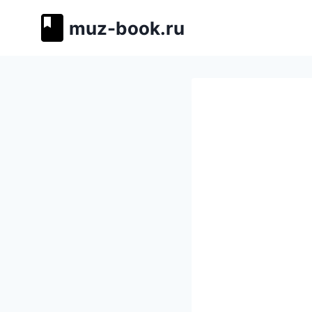
Перейти
muz-book.ru
к
содержимому