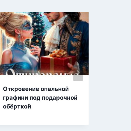
Откровение опальной
Операц
графини под подарочной
или От
обёрткой
спрята
скрыть