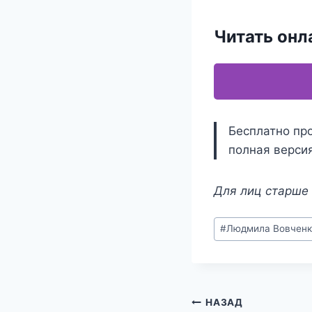
Читать онл
Бесплатно про
полная версия
Для лиц старше 
Метки
#
Людмила Вовченк
записи:
Навигация
НАЗАД