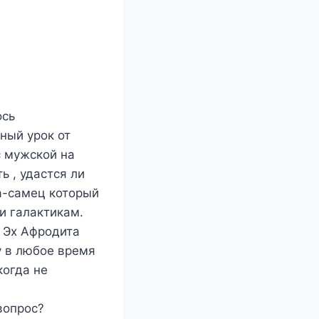
ось
ный урок от
с мужской на
ь , удастся ли
фа-самец который
и галактикам.
. Эх Афродита
у в любое время
когда не
вопрос?