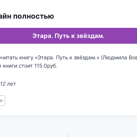
айн полностью
Этара. Путь к звёздам.
читать книгу «Этара. Путь к звёздам.» (Людмила Вов
 книги стоит 115.0руб.
12 лет
о