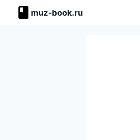
Перейти
muz-book.ru
к
содержимому