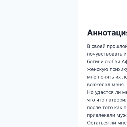
Аннотация
В своей прошлой
почувствовать и
богини любви А
женскую психику
мне понять их л
возжелал меня .
Но удастся ли м
что что натвори
после того как 
привлекали мужч
Остаться ли мне