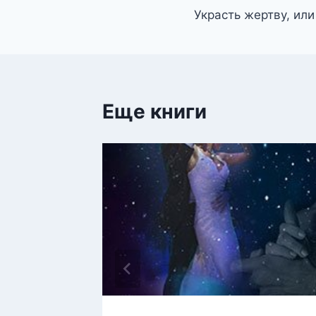
Украсть жертву, ил
по
записям
Еще книги