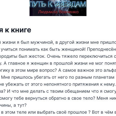
 к книге
 жизни я был мужчиной, в другой жизни мне пришл
 учиться понимать как быть женщиной! Преподнесён
фродиты был жесток. Очень тяжело переключиться 
. А главное я женщин в прошлой жизни не мог понят
огику в этом мире вопрос? А самое важное это аль
 Мне пришлось убегать от него по разным планетам 
не убежать от этого непонятного притяжения к нему
ла? И что мне делать с твоим обещанием что я смог
помогу тебе вернуться обратно в свое тело? Меня ни
ины, а тут?
 в этом теле или выбрать своё прошлое ? Вот в чём 