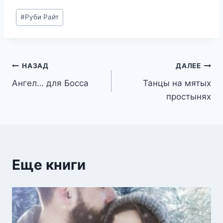
Метки
#
Руби Райт
записи:
Навигация
НАЗАД
ДАЛЕЕ
Ангел… для Босса
Танцы на мятых
по
простынях
записям
Еще книги