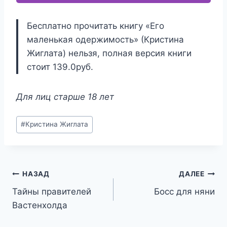
Бесплатно прочитать книгу «Его
маленькая одержимость» (Кристина
Жиглата) нельзя, полная версия книги
стоит 139.0руб.
Для лиц старше 18 лет
Метки
#
Кристина Жиглата
записи:
Навигация
НАЗАД
ДАЛЕЕ
Тайны правителей
Босс для няни
по
Вастенхолда
записям