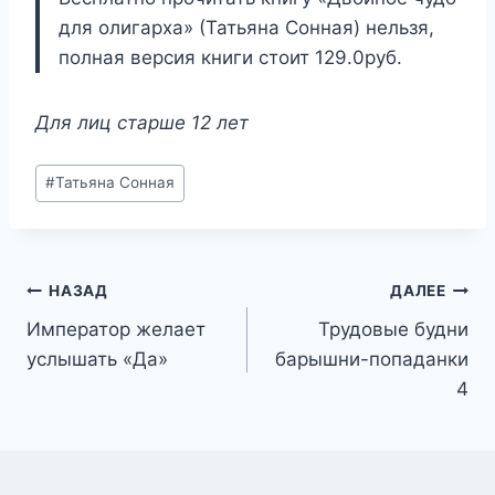
для олигарха» (Татьяна Сонная) нельзя,
полная версия книги стоит 129.0руб.
Для лиц старше 12 лет
Метки
#
Татьяна Сонная
записи:
Навигация
НАЗАД
ДАЛЕЕ
Император желает
Трудовые будни
по
услышать «Да»
барышни-попаданки
записям
4