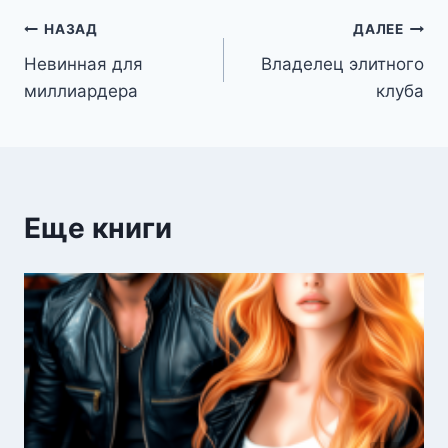
Навигация
НАЗАД
ДАЛЕЕ
Невинная для
Владелец элитного
по
миллиардера
клуба
записям
Еще книги