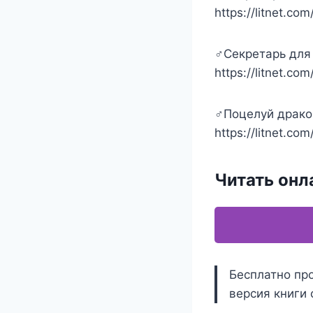
https://litnet.com
‍♂️Секретарь дл
https://litnet.co
‍♂️Поцелуй драк
https://litnet.co
Читать онл
Бесплатно про
версия книги 