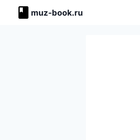
Перейти
muz-book.ru
к
содержимому