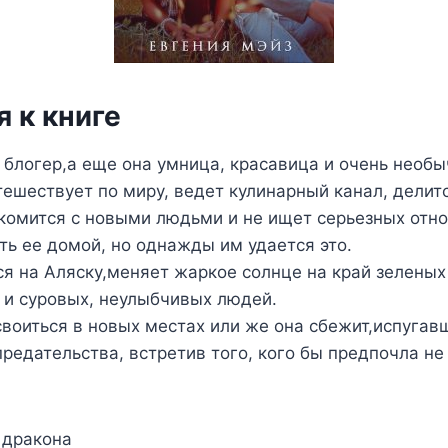
 к книге
блогер,а еще она умница, красавица и очень необ
ешествует по миру, ведет кулинарный канал, делит
акомится с новыми людьми и не ищет серьезных отн
ть ее домой, но однажды им удается это.
я на Аляску,меняет жаркое солнце на край зеленых
 и суровых, неулыбчивых людей.
своиться в новых местах или же она сбежит,испугав
предательства, встретив того, кого бы предпочла не 
я дракона