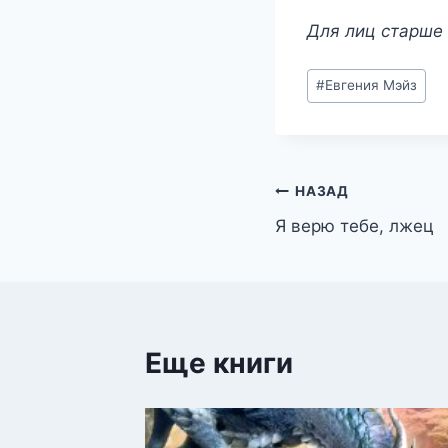
Для лиц старше 
Метки
#
Евгения Мэйз
записи:
Навигация
НАЗАД
Я верю тебе, лжец
по
записям
Еще книги