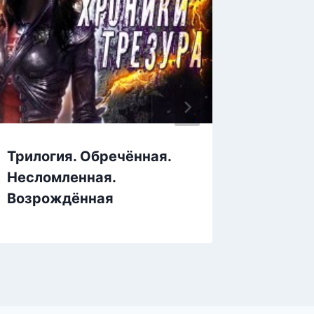
Трилогия. Обречённая.
Загадк
Несломленная.
прошл
Возрождённая