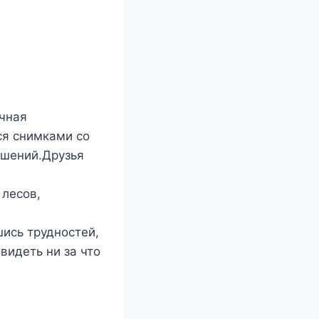
ычная
ся снимками со
ошений.Друзья
 лесов,
шись трудностей,
видеть ни за что