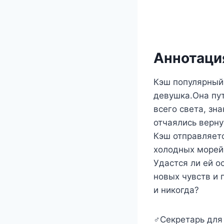
Аннотация
Кэш популярный 
девушка.Она пут
всего света, зн
отчаялись верну
Кэш отправляетс
холодных морей
Удастся ли ей о
новых чувств и 
и никогда?
‍♂️Секретарь дл