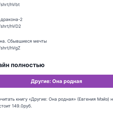
/shrt/hVbt
я дракона-2
m/shrt/hVD2
она. Сбывшиеся мечты
m/shrt/hVgZ
айн полностью
Другие: Она родная
читать книгу «Другие: Она родная» (Евгения Мэйз) н
стоит 149.0руб.