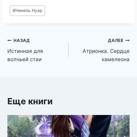
Метки
#
Нинель Нуар
записи:
Навигация
НАЗАД
ДАЛЕЕ
Истинная для
Атрионка. Сердце
по
волчьей стаи
хамелеона
записям
Еще книги