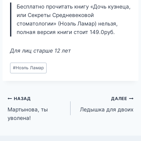
Бесплатно прочитать книгу «Дочь кузнеца,
или Секреты Средневековой
стоматологии» (Ноэль Ламар) нельзя,
полная версия книги стоит 149.0руб.
Для лиц старше 12 лет
Метки
#
Ноэль Ламар
записи:
Навигация
НАЗАД
ДАЛЕЕ
Мартынова, ты
Ледышка для двоих
по
уволена!
записям