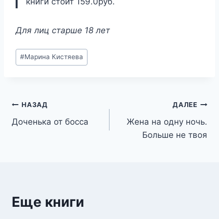
книги стоит 159.0руб.
Для лиц старше 18 лет
Метки
#
Марина Кистяева
записи:
Навигация
НАЗАД
ДАЛЕЕ
Доченька от босса
Жена на одну ночь.
по
Больше не твоя
записям
Еще книги