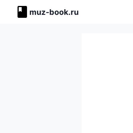
Перейти
muz-book.ru
к
содержимому