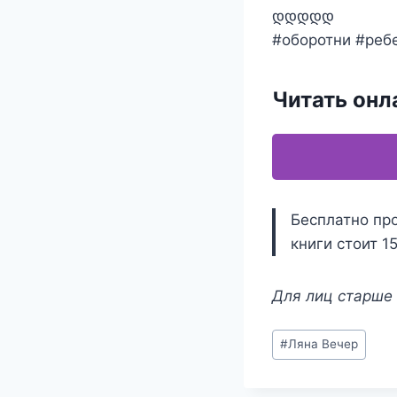
დდდდდ
#оборотни #реб
Читать онл
Бесплатно про
книги стоит 1
Для лиц старше 
Метки
#
Ляна Вечер
записи: