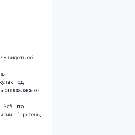
чу видеть её.
нь.
кулак под
ь отказалась от
 Всё, что
икий оборотень,