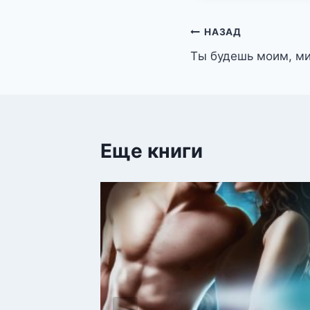
Навигация
НАЗАД
Ты будешь моим, м
по
записям
Еще книги