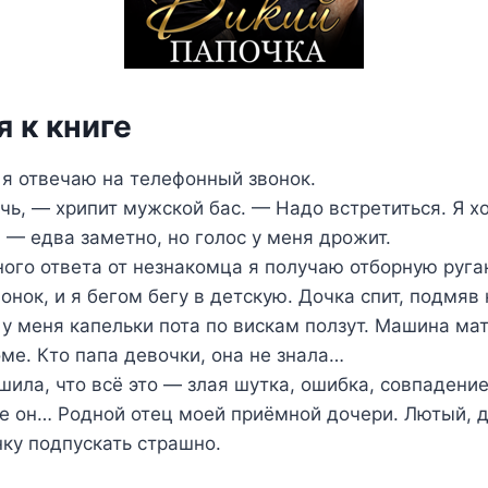
 к книге
 отвечаю на телефонный звонок.
чь, — хрипит мужской бас. — Надо встретиться. Я хо
 — едва заметно, но голос у меня дрожит.
ого ответа от незнакомца я получаю отборную руга
онок, и я бегом бегу в детскую. Дочка спит, подмяв 
 у меня капельки пота по вискам ползут. Машина мат
ме. Кто папа девочки, она не знала…
шила, что всё это — злая шутка, ошибка, совпадение.
не он… Родной отец моей приёмной дочери. Лютый, д
нку подпускать страшно.