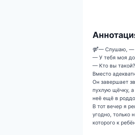
Аннотация
⚤— Слушаю, — я
— У тебя моя до
— Кто вы такой?
Вместо адекватн
Он завершает зв
пухлую щёчку, а
неё ещё в роддо
В тот вечер я ре
угодно, только 
которого к ребё