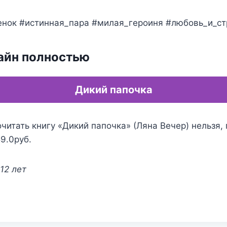
енок #истинная_пара #милая_героиня #любовь_и_ст
айн полностью
Дикий папочка
читать книгу «Дикий папочка» (Ляна Вечер) нельзя,
59.0руб.
12 лет