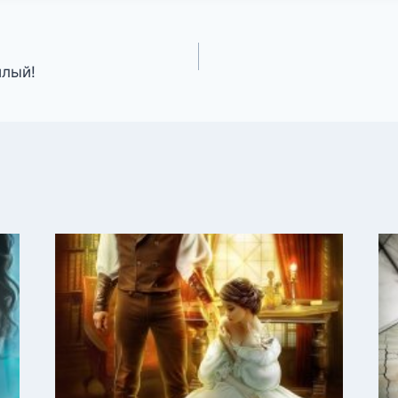
илый!