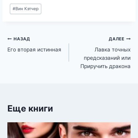
Метки
#
Вин Кэтчер
записи:
Навигация
НАЗАД
ДАЛЕЕ
Его вторая истинная
Лавка точных
по
предсказаний или
записям
Приручить дракона
Еще книги