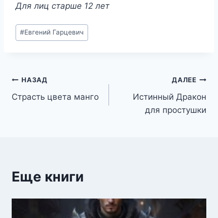
Для лиц старше 12 лет
Метки
#
Евгений Гарцевич
записи:
Навигация
НАЗАД
ДАЛЕЕ
Страсть цвета манго
Истинный Дракон
по
для простушки
записям
Еще книги