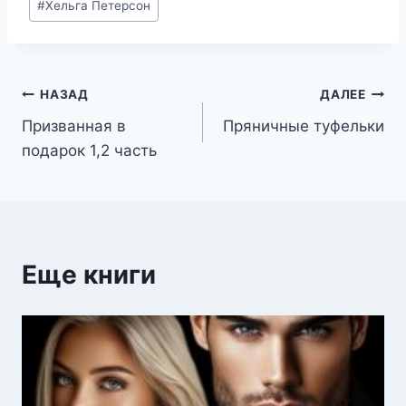
#
Хельга Петерсон
записи:
Навигация
НАЗАД
ДАЛЕЕ
Призванная в
Пряничные туфельки
по
подарок 1,2 часть
записям
Еще книги