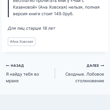
Бесплатно прочитать книгу «Чай с
Казановой» (Ана Ховская) нельзя, полная
версия книги стоит 149.0руб.
Для лиц старше 18 лет
Метки
#
Ана Ховская
записи:
Навигация
НАЗАД
ДАЛЕЕ
Я найду тебя во
Сводные. Лобовое
по
мраке
столкновение
записям