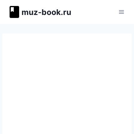
Перейти
muz-book.ru
к
содержимому