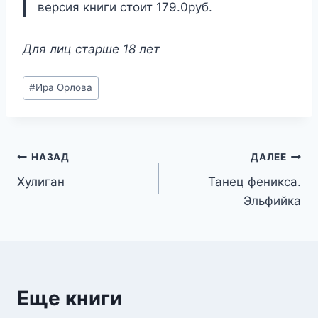
версия книги стоит 179.0руб.
Для лиц старше 18 лет
Метки
#
Ира Орлова
записи:
Навигация
НАЗАД
ДАЛЕЕ
Хулиган
Танец феникса.
по
Эльфийка
записям
Еще книги