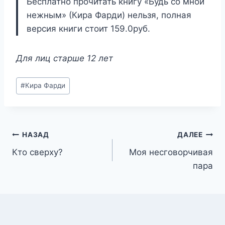
Бесплатно прочитать книгу «Будь со мной
нежным» (Кира Фарди) нельзя, полная
версия книги стоит 159.0руб.
Для лиц старше 12 лет
Метки
#
Кира Фарди
записи:
Навигация
НАЗАД
ДАЛЕЕ
Кто сверху?
Моя несговорчивая
по
пара
записям