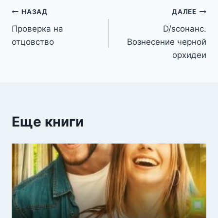
Навигация
НАЗАД
ДАЛЕЕ
Проверка на
D/sсонанс.
по
отцовство
Вознесение черной
записям
орхидеи
Еще книги