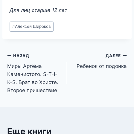
Для лиц старше 12 лет
Метки
#
Алексей Широков
записи:
Навигация
НАЗАД
ДАЛЕЕ
Миры Артёма
Ребенок от подонка
по
Каменистого. S-T-I-
записям
K-S. Брат во Христе.
Второе пришествие
Еще книги