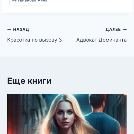
#
Рудианова Анна
записи:
Навигация
НАЗАД
ДАЛЕЕ
Красотка по вызову 3
Адвокат Доминанта
по
записям
Еще книги