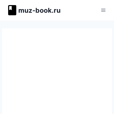
Перейти
muz-book.ru
к
содержимому