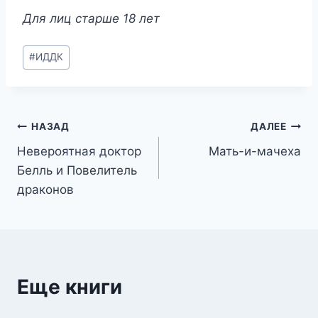
Для лиц старше 18 лет
Метки
#
ИДДК
записи:
Навигация
НАЗАД
ДАЛЕЕ
Невероятная доктор
Мать-и-мачеха
по
Белль и Повелитель
записям
драконов
Еще книги