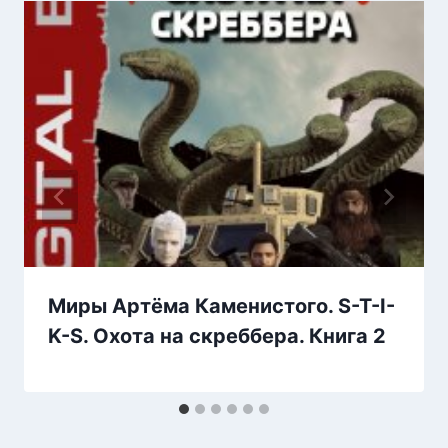
Миры Артёма Каменистого. S-T-I-
K-S. Охота на скреббера. Книга 2