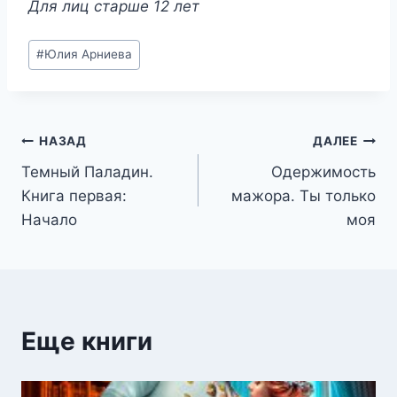
Для лиц старше 12 лет
Метки
#
Юлия Арниева
записи:
Навигация
НАЗАД
ДАЛЕЕ
Темный Паладин.
Одержимость
по
Книга первая:
мажора. Ты только
записям
Начало
моя
Еще книги