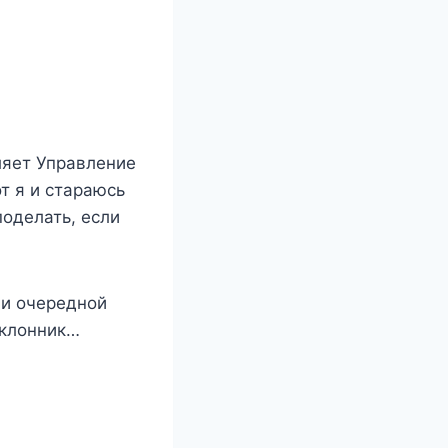
ляет Управление
т я и стараюсь
поделать, если
 и очередной
оклонник…