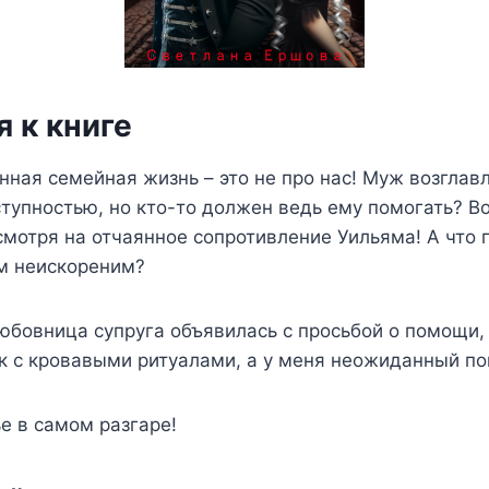
 к книге
нная семейная жизнь – это не про нас! Муж возглав
ступностью, но кто-то должен ведь ему помогать? Во
есмотря на отчаянное сопротивление Уильяма! А что 
зм неискореним?
юбовница супруга объявилась с просьбой о помощи,
к с кровавыми ритуалами, а у меня неожиданный п
е в самом разгаре!