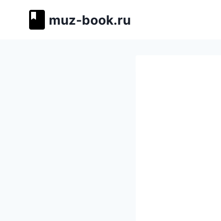
Перейти
muz-book.ru
к
содержимому