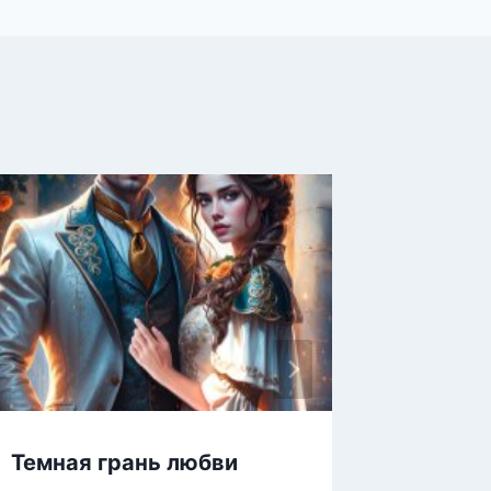
Темная грань любви
Леди-г