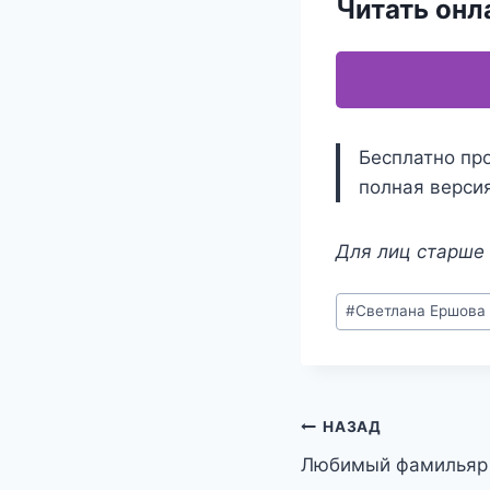
Читать онл
Бесплатно про
полная версия
Для лиц старше 
Метки
#
Светлана Ершова
записи:
Навигация
НАЗАД
Любимый фамильяр
по