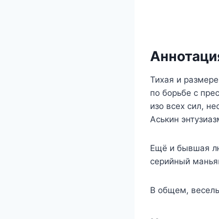
Аннотация
Тихая и размере
по борьбе с пре
изо всех сил, н
Аськин энтузиа
Ещё и бывшая л
серийный манья
В общем, весель