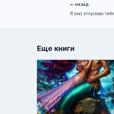
Навигация
НАЗАД
Я (не) отпускаю теб
по
записям
Еще книги