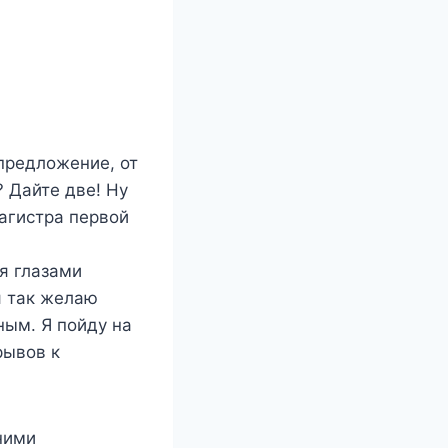
предложение, от
? Дайте две! Ну
агистра первой
я глазами
я так желаю
ным. Я пойду на
рывов к
ними