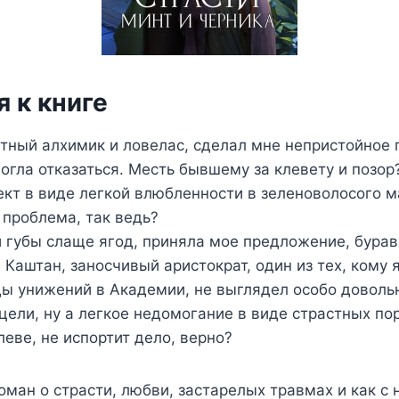
 к книге
стный алхимик и ловелас, сделал мне непристойное 
могла отказаться. Месть бывшему за клевету и позор
кт в виде легкой влюбленности в зеленоволосого м
е проблема, так ведь?
и губы слаще ягод, приняла мое предложение, бурав
 Каштан, заносчивый аристократ, один из тех, кому 
ды унижений в Академии, не выглядел особо доволь
 цели, ну а легкое недомогание в виде страстных по
еве, не испортит дело, верно?
оман о страсти, любви, застарелых травмах и как с 