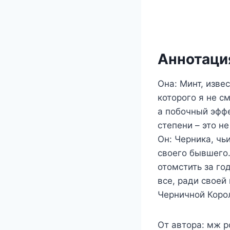
Аннотация
Она: Минт, изве
которого я не с
а побочный эффе
степени – это н
Он: Черника, чь
своего бывшего.
отомстить за го
все, ради своей
Черничной Корол
От автора: мж р