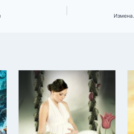
я
Измена