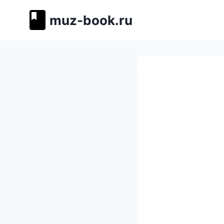
Перейти
muz-book.ru
к
содержимому