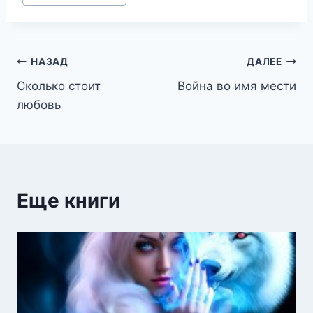
записи:
Навигация
НАЗАД
ДАЛЕЕ
Сколько стоит
Война во имя мести
по
любовь
записям
Еще книги