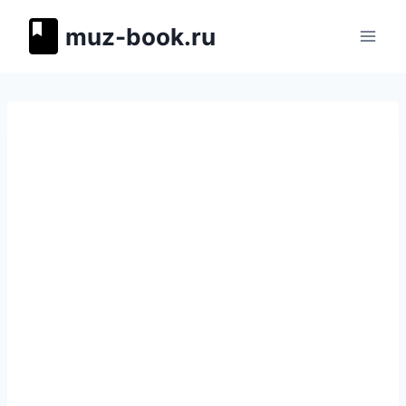
Перейти
muz-book.ru
к
содержимому